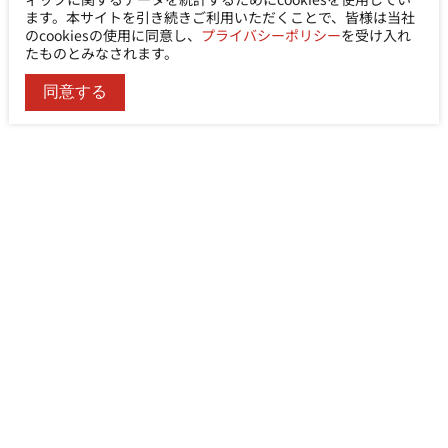
ます。本サイトを引き続きご利用いただくことで、皆様は当社
のcookiesの使用に同意し、
プライバシーポリシー
を受け入れ
たものとみなされます。
同意する
Ability Enterprise Co., Ltd.
電話
+886-2-8522-9788
FAX
+886-2-8522-9789
住所
No. 200, Sec. 3, Zhonghuan Rd., Xinzhuang Dist.,
New Taipei City 242030, Taiwan (R.O.C.)