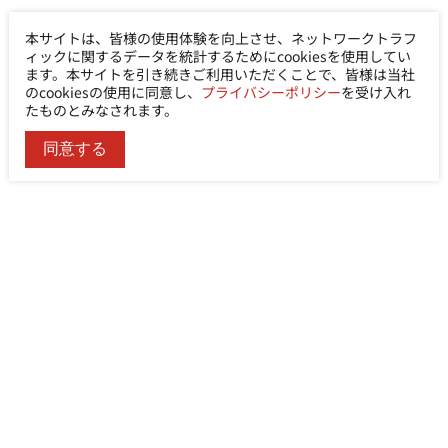
本サイトは、皆様の使用体験を向上させ、ネットワークトラフ
ィックに関するデータを統計するためにcookiesを使用してい
ます。本サイトを引き続きご利用いただくことで、皆様は当社
のcookiesの使用に同意し、
プライバシーポリシー
を受け入れ
たものとみなされます。
同意する
Ability Enterprise Co., Ltd.
電話
+886-2-8522-9788
FAX
+886-2-8522-9789
住所
No. 200, Sec. 3, Zhonghuan Rd., Xinzhuang Dist.,
New Taipei City 242030, Taiwan (R.O.C.)