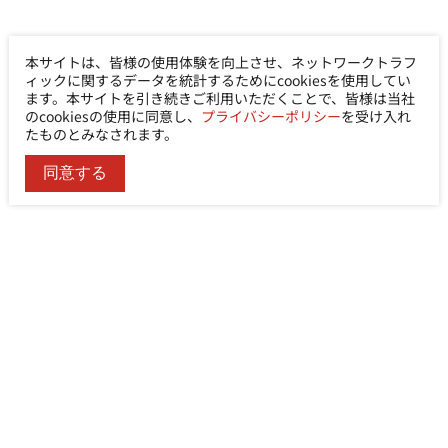
本サイトは、皆様の使用体験を向上させ、ネットワークトラフ
ィックに関するデータを統計するためにcookiesを使用してい
ます。本サイトを引き続きご利用いただくことで、皆様は当社
のcookiesの使用に同意し、
プライバシーポリシー
を受け入れ
たものとみなされます。
同意する
Ability Enterprise Co., Ltd.
電話
+886-2-8522-9788
FAX
+886-2-8522-9789
住所
No. 200, Sec. 3, Zhonghuan Rd., Xinzhuang Dist.,
New Taipei City 242030, Taiwan (R.O.C.)