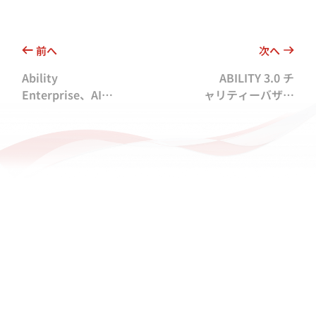
前へ
次へ
Ability
ABILITY 3.0 チ
Enterprise、AIス
ャリティーバザー
マート自動販売機
感動のフィナー
を導入し、社員の
レ、Abilityの温か
食事利便性を向上
なご支援に心より
感謝！