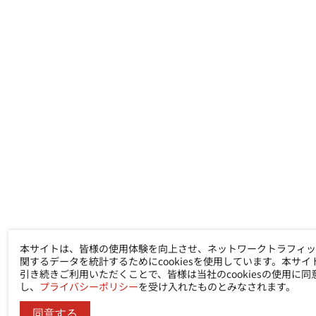
Ability Enterprise Co., Ltd.
本サイトは、皆様の使用体験を向上させ、ネットワークトラフィッ
関するデータを統計するためにcookiesを使用しています。本サイ
電話
+886-2-8522-9788
引き続きご利用いただくことで、皆様は当社のcookiesの使用に同
し、
プライバシーポリシー
を受け入れたものとみなされます。
FAX
+886-2-8522-9789
住所
No. 200, Sec. 3, Zhonghuan Rd., Xinzhuang Dist.,
同意する